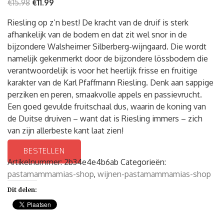
€
15.98
€
11.99
Riesling op z’n best! De kracht van de druif is sterk
afhankelijk van de bodem en dat zit wel snor in de
bijzondere Walsheimer Silberberg-wijngaard. Die wordt
namelijk gekenmerkt door de bijzondere lössbodem die
verantwoordelijk is voor het heerlijk frisse en fruitige
karakter van de Karl Pfaffmann Riesling. Denk aan sappige
perziken en peren, smaakvolle appels en passievrucht.
Een goed gevulde fruitschaal dus, waarin de koning van
de Duitse druiven – want dat is Riesling immers – zich
van zijn allerbeste kant laat zien!
BESTELLEN
Artikelnummer:
2b34e4e4b6ab
Categorieën:
pastamammamias-shop
,
wijnen-pastamammamias-shop
Dit delen: