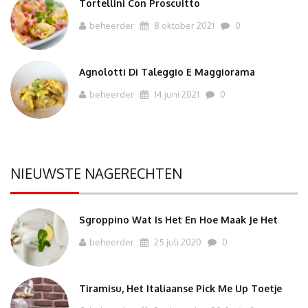
Tortellini Con Proscuitto
beheerder
8 oktober 2021
0
Agnolotti Di Taleggio E Maggiorama
beheerder
14 juni 2021
0
NIEUWSTE NAGERECHTEN
Sgroppino Wat Is Het En Hoe Maak Je Het
beheerder
25 juli 2020
0
Tiramisu, Het Italiaanse Pick Me Up Toetje