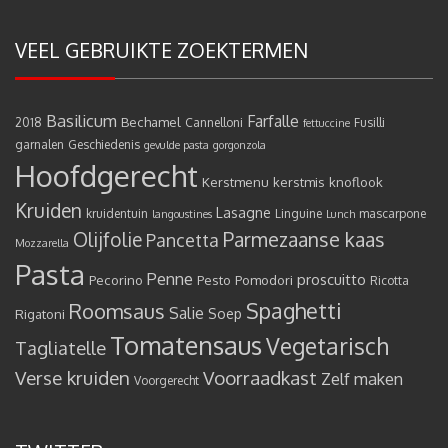
VEEL GEBRUIKTE ZOEKTERMEN
Basilicum
Farfalle
Bechamel
2018
Cannelloni
Fusilli
fettuccine
garnalen
Geschiedenis
gevulde pasta
gorgonzola
Hoofdgerecht
Kerstmenu
kerstmis
knoflook
Kruiden
Lasagne
kruidentuin
Linguine
mascarpone
langoustines
Lunch
Olijfolie
Parmezaanse kaas
Pancetta
Mozzarella
Pasta
Penne
proscuitto
Pecorino
Pesto
Pomodori
Ricotta
Spaghetti
Roomsaus
Salie
Rigatoni
Soep
Tomatensaus
Vegetarisch
Tagliatelle
Verse kruiden
Voorraadkast
Zelf maken
Voorgerecht