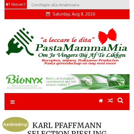
Skip
Nieuw !!
Conchiglie alla Amatriciana
Tortellini con Proscuitto
to
Saturday, Aug 8, 2026
content
Pastamammamia
Pastarecepten om je vingers bij af te likken
KARL PFAFFMANN
Aanbieding!
SELECTION RIESLING