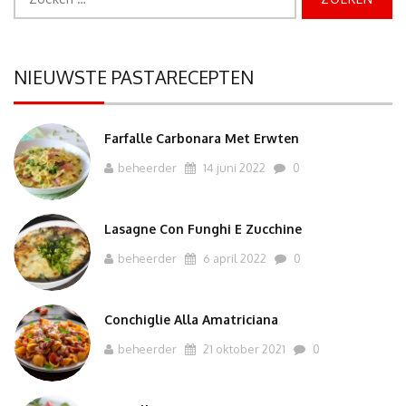
naar:
NIEUWSTE PASTARECEPTEN
Farfalle Carbonara Met Erwten
beheerder
14 juni 2022
0
Lasagne Con Funghi E Zucchine
beheerder
6 april 2022
0
Conchiglie Alla Amatriciana
beheerder
21 oktober 2021
0