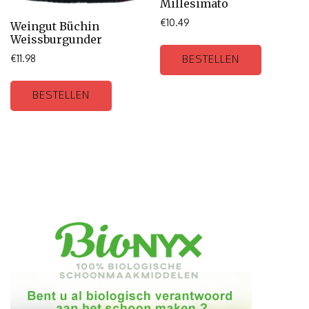
Millesimato
€
10.49
Weingut Büchin
Weissburgunder
BESTELLEN
€
11.98
BESTELLEN