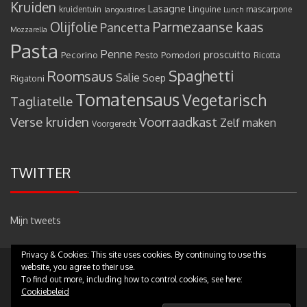
Kruiden
Lasagne
kruidentuin
Linguine
mascarpone
langoustines
Lunch
Olijfolie
Parmezaanse kaas
Pancetta
Mozzarella
Pasta
Penne
proscuitto
Pecorino
Pesto
Pomodori
Ricotta
Spaghetti
Roomsaus
Salie
Rigatoni
Soep
Tomatensaus
Vegetarisch
Tagliatelle
Verse kruiden
Voorraadkast
Zelf maken
Voorgerecht
TWITTER
Mijn tweets
Privacy & Cookies: This site uses cookies. By continuing to use this
website, you agree to their use.
Copyright © 2017 - Pastamammamia.nl - All rights reserved
|
Theme:
To find out more, including how to control cookies, see here:
eMag by
eVisionThemes
Cookiebeleid