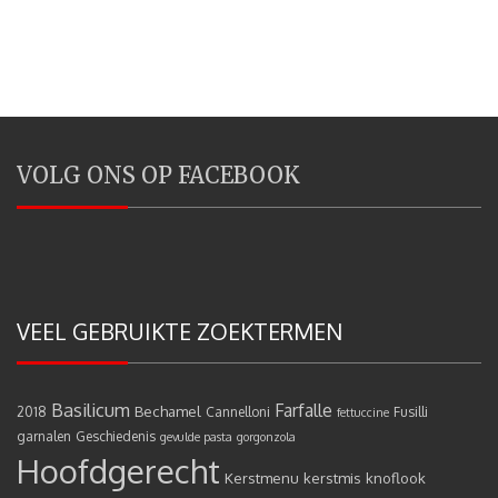
VOLG ONS OP FACEBOOK
VEEL GEBRUIKTE ZOEKTERMEN
Basilicum
Farfalle
Bechamel
2018
Cannelloni
Fusilli
fettuccine
garnalen
Geschiedenis
gevulde pasta
gorgonzola
Hoofdgerecht
Kerstmenu
kerstmis
knoflook