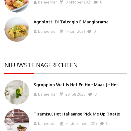
beheerder
8 oktober 2021
0
Agnolotti Di Taleggio E Maggiorama
beheerder
14 juni 2021
0
NIEUWSTE NAGERECHTEN
Sgroppino Wat Is Het En Hoe Maak Je Het
beheerder
25 juli 2020
0
Tiramisu, Het Italiaanse Pick Me Up Toetje
beheerder
24 december 2019
0