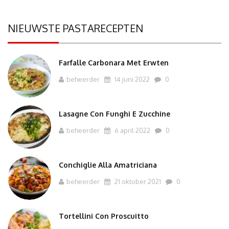
NIEUWSTE PASTARECEPTEN
Farfalle Carbonara Met Erwten
beheerder
14 juni 2022
0
Lasagne Con Funghi E Zucchine
beheerder
6 april 2022
0
Conchiglie Alla Amatriciana
beheerder
21 oktober 2021
0
Tortellini Con Proscuitto