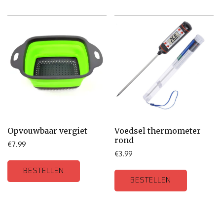
Opvouwbaar vergiet
Voedsel thermometer
rond
€
7.99
€
3.99
BESTELLEN
BESTELLEN