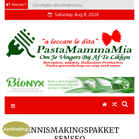
Skip
Nieuw !!
Conchiglie alla Amatriciana
Tortellini con Proscuitto
to
Saturday, Aug 8, 2026
content
Pastamammamia
Pastarecepten om je vingers bij af te likken
KENNISMAKINGSPAKKET
Aanbieding!
SENSEO