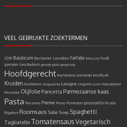
VEEL GEBRUIKTE ZOEKTERMEN
Basilicum
Farfalle
Bechamel
2018
Cannelloni
Fusilli
fettuccine
garnalen
Geschiedenis
gevulde pasta
gorgonzola
Hoofdgerecht
Kerstmenu
kerstmis
knoflook
Kruiden
Lasagne
kruidentuin
Linguine
mascarpone
langoustines
Lunch
Olijfolie
Parmezaanse kaas
Pancetta
Mozzarella
Pasta
Penne
proscuitto
Pecorino
Pesto
Pomodori
Ricotta
Spaghetti
Roomsaus
Salie
Rigatoni
Soep
Tomatensaus
Vegetarisch
Tagliatelle