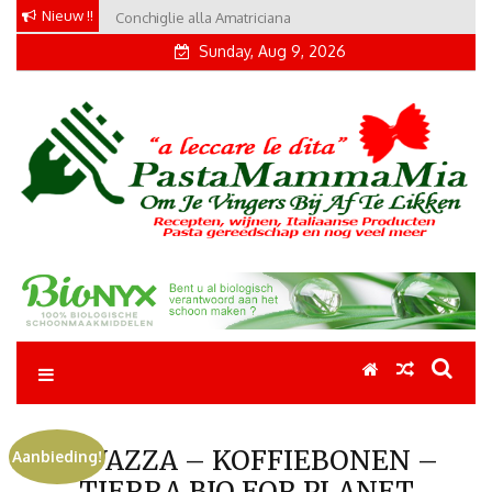
Skip
Nieuw !!
Conchiglie alla Amatriciana
to
Sunday, Aug 9, 2026
content
Pastamammamia
Pastarecepten om je vingers bij af te likken
LAVAZZA – KOFFIEBONEN –
Aanbieding!
TIERRA BIO FOR PLANET