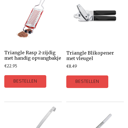
Triangle Rasp 2-zijdig
Triangle Blikopener
met handig opvangbakje
met vleugel
€
22.95
€
8.49
BESTELLEN
BESTELLEN