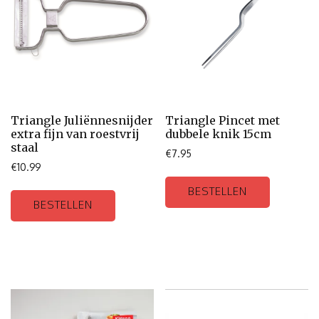
Triangle Juliënnesnijder
Triangle Pincet met
extra fijn van roestvrij
dubbele knik 15cm
staal
€
7.95
€
10.99
BESTELLEN
BESTELLEN