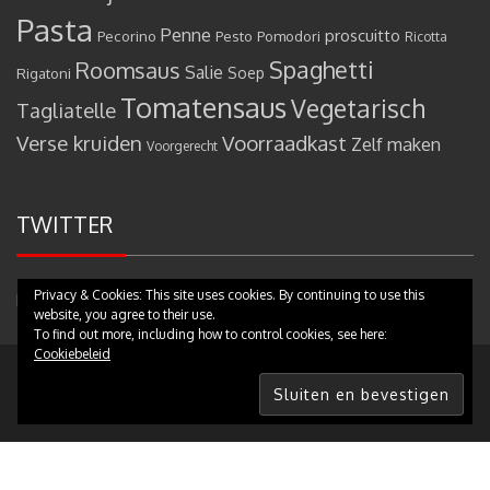
Pasta
Penne
proscuitto
Pecorino
Pesto
Pomodori
Ricotta
Spaghetti
Roomsaus
Salie
Rigatoni
Soep
Tomatensaus
Vegetarisch
Tagliatelle
Verse kruiden
Voorraadkast
Zelf maken
Voorgerecht
TWITTER
Privacy & Cookies: This site uses cookies. By continuing to use this
Mijn tweets
website, you agree to their use.
To find out more, including how to control cookies, see here:
Cookiebeleid
Copyright © 2017 - Pastamammamia.nl - All rights reserved
|
Theme:
eMag by
eVisionThemes
Partners
Contact