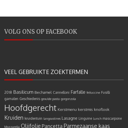
VOLG ONS OP FACEBOOK
VEEL GEBRUIKTE ZOEKTERMEN
Basilicum
Farfalle
Bechamel
2018
Cannelloni
Fusilli
fettuccine
garnalen
Geschiedenis
gevulde pasta
gorgonzola
Hoofdgerecht
Kerstmenu
kerstmis
knoflook
Kruiden
Lasagne
kruidentuin
Linguine
mascarpone
langoustines
Lunch
Olijfolie
Parmezaanse kaas
Pancetta
Mozzarella