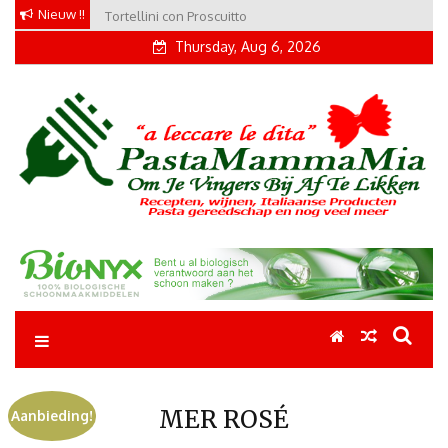
Skip
Nieuw !!
Tortellini con Proscuitto
to
Thursday, Aug 6, 2026
content
Pastamammamia
Pastarecepten om je vingers bij af te likken
MER ROSÉ
Aanbieding!