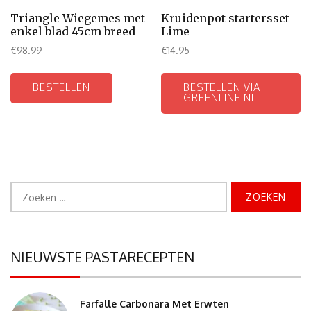
Triangle Wiegemes met
Kruidenpot startersset
enkel blad 45cm breed
Lime
€
98.99
€
14.95
BESTELLEN
BESTELLEN VIA
GREENLINE.NL
Zoeken
naar:
NIEUWSTE PASTARECEPTEN
Farfalle Carbonara Met Erwten