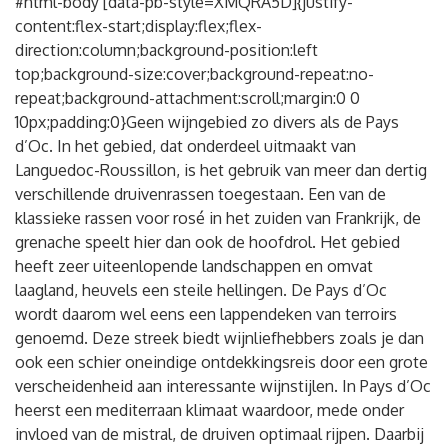
#html-body [data-pb-style=XMQRA5D]{justify-
content:flex-start;display:flex;flex-
direction:column;background-position:left
top;background-size:cover;background-repeat:no-
repeat;background-attachment:scroll;margin:0 0
10px;padding:0}Geen wijngebied zo divers als de Pays
d’Oc. In het gebied, dat onderdeel uitmaakt van
Languedoc-Roussillon, is het gebruik van meer dan dertig
verschillende druivenrassen toegestaan. Een van de
klassieke rassen voor rosé in het zuiden van Frankrijk, de
grenache speelt hier dan ook de hoofdrol. Het gebied
heeft zeer uiteenlopende landschappen en omvat
laagland, heuvels een steile hellingen. De Pays d’Oc
wordt daarom wel eens een lappendeken van terroirs
genoemd. Deze streek biedt wijnliefhebbers zoals je dan
ook een schier oneindige ontdekkingsreis door een grote
verscheidenheid aan interessante wijnstijlen. In Pays d’Oc
heerst een mediterraan klimaat waardoor, mede onder
invloed van de mistral, de druiven optimaal rijpen. Daarbij