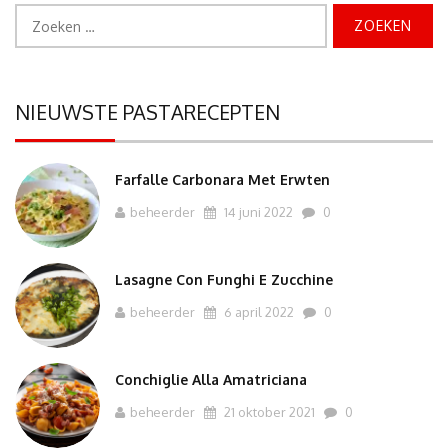
Zoeken
naar:
NIEUWSTE PASTARECEPTEN
Farfalle Carbonara Met Erwten
beheerder
14 juni 2022
0
Lasagne Con Funghi E Zucchine
beheerder
6 april 2022
0
Conchiglie Alla Amatriciana
beheerder
21 oktober 2021
0