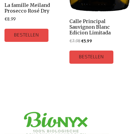
La famille Meiland
Prosecco Rosé Dry
€
8.99
Calle Principal
Sauvignon Blanc
Edicion Limitada
BESTELLEN
€
7.98
€
5.99
BESTELLEN