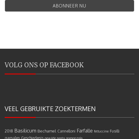
VOLG ONS OP FACEBOOK
VEEL GEBRUIKTE ZOEKTERMEN
Basilicum
Farfalle
Bechamel
2018
Cannelloni
Fusilli
fettuccine
garnalen
Geschiedenis
gevulde pasta
gorgonzola