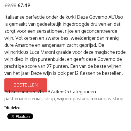
€
9.98
€
7.49
Italiaanse perfectie onder de kurk! Deze Governo All’Uso
is gemaakt van gedeeltelijk ingedroogde druiven en dat
zorgt voor een sensationeel rijke en geconcentreerde
wijn. Vol kersen en zwarte bes, weelderiger dan menig
dure Amarone en aangenaam zacht geprijsd. De
wijncriticus Luca Maroni graaide voor deze magische rode
wijn diep in zijn puntenbuidel en geeft deze Governo de
prachtige score van 97 punten. Een van de beste wijnen
van het jaar! Deze wijn is ook per 12 flessen te bestellen.
BESTELLEN
Artikelnummer:
7bc297a4e605
Categorieën:
pastamammamias-shop
,
wijnen-pastamammamias-shop
Dit delen: