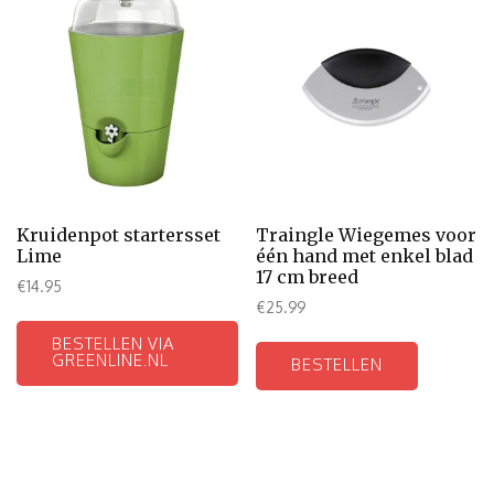
Kruidenpot startersset
Traingle Wiegemes voor
Lime
één hand met enkel blad
17 cm breed
€
14.95
€
25.99
BESTELLEN VIA
GREENLINE.NL
BESTELLEN