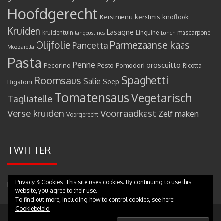
Hoofdgerecht
Kerstmenu
kerstmis
knoflook
Kruiden
Lasagne
kruidentuin
Linguine
mascarpone
langoustines
Lunch
Olijfolie
Parmezaanse kaas
Pancetta
Mozzarella
Pasta
Penne
proscuitto
Pecorino
Pesto
Pomodori
Ricotta
Spaghetti
Roomsaus
Salie
Rigatoni
Soep
Tomatensaus
Vegetarisch
Tagliatelle
Verse kruiden
Voorraadkast
Zelf maken
Voorgerecht
TWITTER
Privacy & Cookies: This site uses cookies. By continuing to use this
Mijn tweets
website, you agree to their use.
To find out more, including how to control cookies, see here:
Cookiebeleid