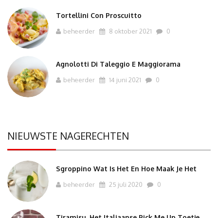
Tortellini Con Proscuitto
beheerder
8 oktober 2021
0
Agnolotti Di Taleggio E Maggiorama
beheerder
14 juni 2021
0
NIEUWSTE NAGERECHTEN
Sgroppino Wat Is Het En Hoe Maak Je Het
beheerder
25 juli 2020
0
Tiramisu, Het Italiaanse Pick Me Up Toetje