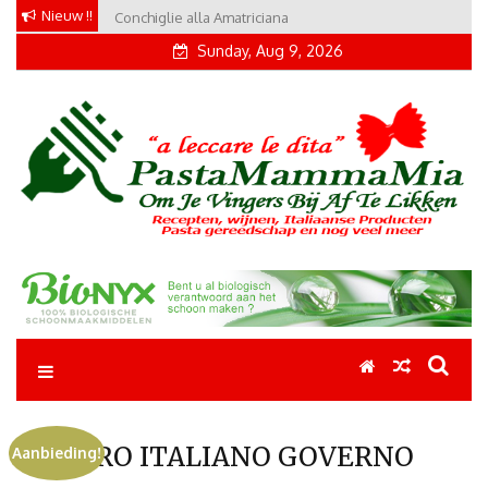
Skip
Nieuw !!
Conchiglie alla Amatriciana
Tortellini con Proscuitto
to
Sunday, Aug 9, 2026
content
Pastamammamia
Pastarecepten om je vingers bij af te likken
ORO ITALIANO GOVERNO
Aanbieding!