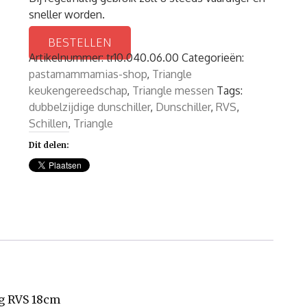
sneller worden.
BESTELLEN
Artikelnummer:
tr10.040.06.00
Categorieën:
pastamammamias-shop
,
Triangle
keukengereedschap
,
Triangle messen
Tags:
dubbelzijdige dunschiller
,
Dunschiller
,
RVS
,
Schillen
,
Triangle
Dit delen:
ig RVS 18cm