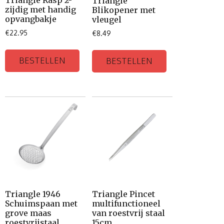
Triangle Rasp 2-
Triangle
zijdig met handig
Blikopener met
opvangbakje
vleugel
€
22.95
€
8.49
BESTELLEN
BESTELLEN
Triangle 1946
Triangle Pincet
Schuimspaan met
multifunctioneel
grove maas
van roestvrij staal
roestvrijstaal
15cm