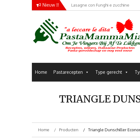
Skip
Nieuw !!
Lasagne con Funghi e zucchine
to
content
Pastarecepten om je vingers bij af te likken
Pastamammamia
Home
Pastarecepten
Type gerecht
Ty
TRIANGLE DUNS
Home
Producten
Triangle Dunschiller Econ