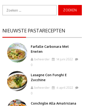
Zoeken
naar:
NIEUWSTE PASTARECEPTEN
Farfalle Carbonara Met
Erwten
beheerder
14 juni 2022
0
Lasagne Con Funghi E
Zucchine
beheerder
6 april 2022
0
Conchiglie Alla Amatriciana