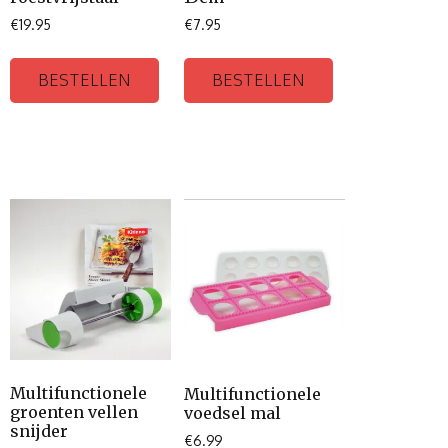
€
19.95
€
7.95
BESTELLEN
BESTELLEN
Multifunctionele
Multifunctionele
groenten vellen
voedsel mal
snijder
€
6.99