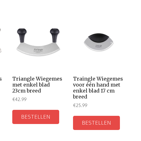
s
Triangle Wiegemes
Traingle Wiegemes
met enkel blad
voor één hand met
23cm breed
enkel blad 17 cm
breed
€
42.99
€
25.99
BESTELLEN
BESTELLEN