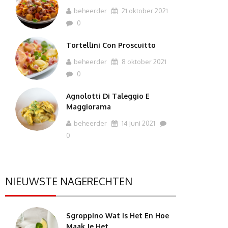
beheerder
21 oktober 2021
0
Tortellini Con Proscuitto
beheerder
8 oktober 2021
0
Agnolotti Di Taleggio E
Maggiorama
beheerder
14 juni 2021
0
NIEUWSTE NAGERECHTEN
Sgroppino Wat Is Het En Hoe
Maak Je Het