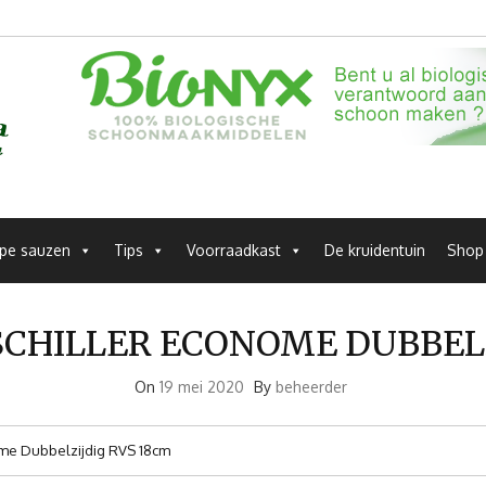
pe sauzen
Tips
Voorraadkast
De kruidentuin
Shop
CHILLER ECONOME DUBBELZ
On
19 mei 2020
By
beheerder
ome Dubbelzijdig RVS 18cm