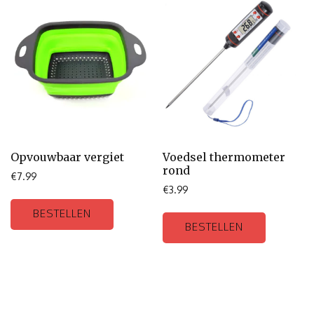
Opvouwbaar vergiet
Voedsel thermometer
rond
€
7.99
€
3.99
BESTELLEN
BESTELLEN