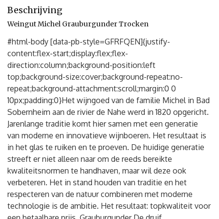
Beschrijving
Weingut Michel Grauburgunder Trocken
#html-body [data-pb-style=GFRFQEN]{justify-
content:flex-start;display:flex;flex-
direction:column;background-position:left
top;background-size:cover;background-repeat:no-
repeat;background-attachment:scroll;margin:0 0
10px;padding:0}Het wijngoed van de familie Michel in Bad
Sobernheim aan de rivier de Nahe werd in 1820 opgericht.
Jarenlange traditie komt hier samen met een generatie
van moderne en innovatieve wijnboeren. Het resultaat is
in het glas te ruiken en te proeven. De huidige generatie
streeft er niet alleen naar om de reeds bereikte
kwaliteitsnormen te handhaven, maar wil deze ook
verbeteren. Het in stand houden van traditie en het
respecteren van de natuur combineren met moderne
technologie is de ambitie. Het resultaat: topkwaliteit voor
een betaalbare prijs. Grauburgunder De druif