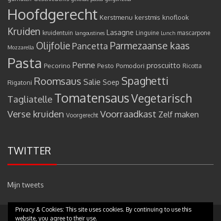
Hoofdgerecht
Kerstmenu
kerstmis
knoflook
Kruiden
Lasagne
kruidentuin
Linguine
mascarpone
langoustines
Lunch
Olijfolie
Parmezaanse kaas
Pancetta
Mozzarella
Pasta
Penne
proscuitto
Pecorino
Pesto
Pomodori
Ricotta
Spaghetti
Roomsaus
Salie
Rigatoni
Soep
Tomatensaus
Vegetarisch
Tagliatelle
Verse kruiden
Voorraadkast
Zelf maken
Voorgerecht
TWITTER
Mijn tweets
Privacy & Cookies: This site uses cookies. By continuing to use this
website, you agree to their use.