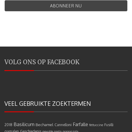
VOLG ONS OP FACEBOOK
VEEL GEBRUIKTE ZOEKTERMEN
Basilicum
Farfalle
Bechamel
2018
Cannelloni
Fusilli
fettuccine
garnalen
Geschiedenis
gevulde pasta
gorgonzola