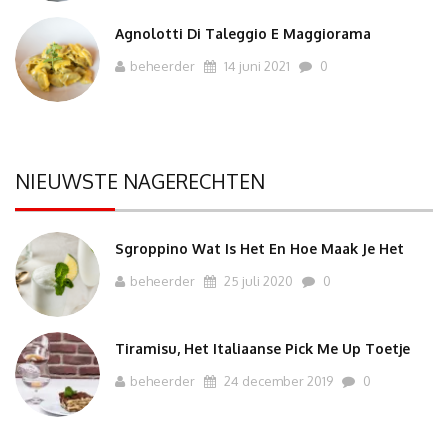
Agnolotti Di Taleggio E Maggiorama
beheerder
14 juni 2021
0
NIEUWSTE NAGERECHTEN
Sgroppino Wat Is Het En Hoe Maak Je Het
beheerder
25 juli 2020
0
Tiramisu, Het Italiaanse Pick Me Up Toetje
beheerder
24 december 2019
0