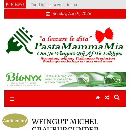
Skip
Nieuw !!
Conchiglie alla Amatriciana
to
Sunday, Aug 9, 2026
content
Pastamammamia
Pastarecepten om je vingers bij af te likken
WEINGUT MICHEL
Aanbieding!
GRAUBURGUNDER