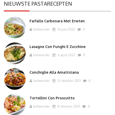
NIEUWSTE PASTARECEPTEN
Farfalle Carbonara Met Erwten
beheerder
14 juni 2022
0
Lasagne Con Funghi E Zucchine
beheerder
6 april 2022
0
Conchiglie Alla Amatriciana
beheerder
21 oktober 2021
0
Tortellini Con Proscuitto
beheerder
8 oktober 2021
0