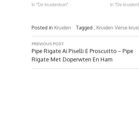
In "De kruidentuin"
In "De kruident
Posted in
Kruiden
Tagged ,
Kruiden
Verse krui
Bericht
PREVIOUS POST
navigatie
Previous
Pipe Rigate Ai Piselli E Proscuitto – Pipe
Post:
Rigate Met Doperwten En Ham