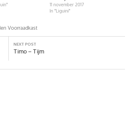
uin"
11 november 2017
In "Liguini"
den
Voorraadkast
NEXT POST
Next
Timo – Tijm
Post: