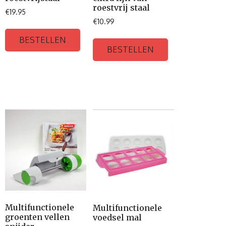
roestvrij staal
€
19.95
€
10.99
BESTELLEN
BESTELLEN
Multifunctionele
Multifunctionele
groenten vellen
voedsel mal