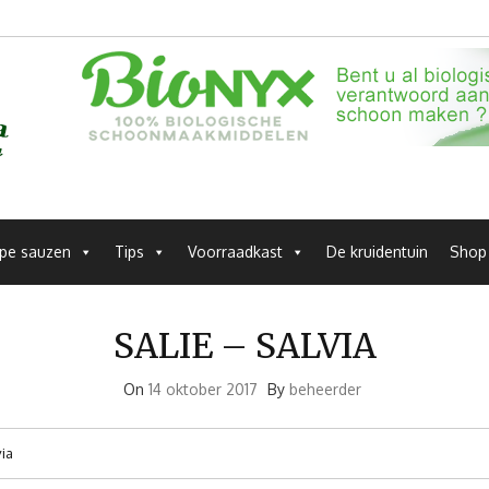
pe sauzen
Tips
Voorraadkast
De kruidentuin
Shop
SALIE – SALVIA
On
14 oktober 2017
By
beheerder
via