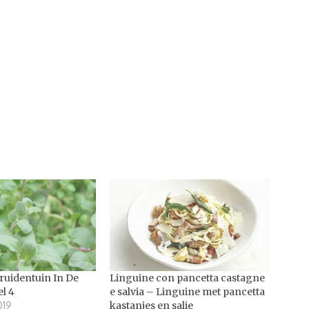
ruidentuin In De
Linguine con pancetta castagne
l 4
e salvia – Linguine met pancetta
019
kastanjes en salie