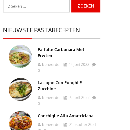
Zoeken
naar:
NIEUWSTE PASTARECEPTEN
Farfalle Carbonara Met
Erwten
beheerder
14 juni 2022
0
Lasagne Con Funghi E
Zucchine
beheerder
6 april 2022
0
Conchiglie Alla Amatriciana
beheerder
21 oktober 2021