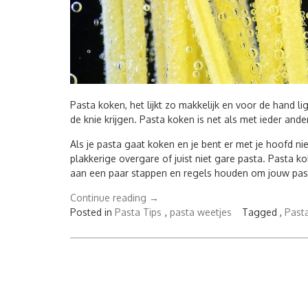
Pasta koken, het lijkt zo makkelijk en voor de hand li
de knie krijgen. Pasta koken is net als met ieder and
Als je pasta gaat koken en je bent er met je hoofd nie
plakkerige overgare of juist niet gare pasta. Pasta k
aan een paar stappen en regels houden om jouw pas
“Pasta
Continue reading
→
koken,
Posted in
Pasta Tips
,
pasta weetjes
Tagged ,
Past
zo
doe
je
dat”