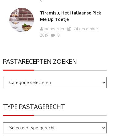
0
Tiramisu, Het Italiaanse Pick
Me Up Toetje
beheerder
24 december
2019
0
PASTARECEPTEN ZOEKEN
Pastarecepten
zoeken
TYPE PASTAGERECHT