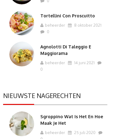
0
Tortellini Con Proscuitto
beheerder
8 oktober 2021
0
Agnolotti Di Taleggio E
Maggiorama
beheerder
14 juni 2021
0
NIEUWSTE NAGERECHTEN
Sgroppino Wat Is Het En Hoe
Maak Je Het
beheerder
25 juli 2020