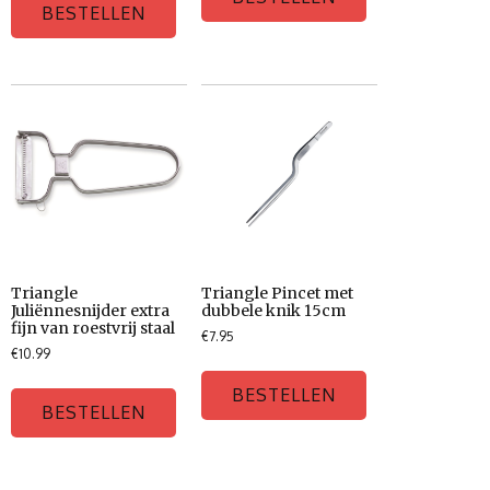
BESTELLEN
Triangle
Triangle Pincet met
Juliënnesnijder extra
dubbele knik 15cm
fijn van roestvrij staal
€
7.95
€
10.99
BESTELLEN
BESTELLEN