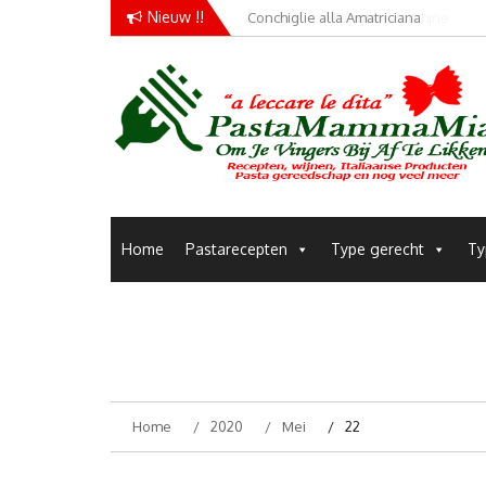
Skip
Nieuw !!
Conchiglie alla Amatriciana
to
content
Pastamammamia
Pastarecepten om je vingers bij af te likken
Home
Pastarecepten
Type gerecht
Ty
Home
2020
Mei
22