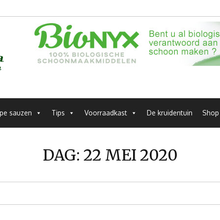
pe sauzen
Tips
Voorraadkast
De kruidentuin
Shop
DAG:
22 MEI 2020