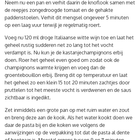
Neem nu een pan en verhit daarin de knoflook samen met
de reepjes zongedroogde tomaat en de gehakte
paddenstoelen. Verhit dit mengsel ongeveer 5 minuten
op een laag vuur terwijl je regelmatig roert.
Voeg nu 120 ml droge Italiaanse witte wijn toe en laat het
geheel rustig sudderen net zo lang tot het vocht
verdampt is. Nu kun je de kastanjechampignons erbij
doen. Roer het geheel even goed om zodat ook de
champignons warmte krijgen en voeg dan de
groentebouillon erbij. Breng dit op temperatuur en laat
het geheel zo een klein 15 tot 20 minuten zachtjes door
pruttelen tot het meeste vocht is verdwenen en de saus
zichtbaar is ingedikt.
Zet inmiddels een grote pan op met ruim water en zout
en breng deze aan de kook. Als het water kookt doen we
daar de pasta bij en die koken we volgens de
aanwijzingen op de verpakking tot dat de pasta al dente
of beetgaar is. Meestal ergens tussen 9 en 11 minuten.