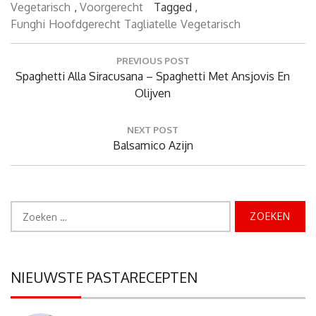
Vegetarisch
,
Voorgerecht
Tagged ,
Funghi
Hoofdgerecht
Tagliatelle
Vegetarisch
Bericht
PREVIOUS POST
navigatie
Previous
Spaghetti Alla Siracusana – Spaghetti Met Ansjovis En
Post:
Olijven
NEXT POST
Next
Balsamico Azijn
Post:
Zoeken
naar:
NIEUWSTE PASTARECEPTEN