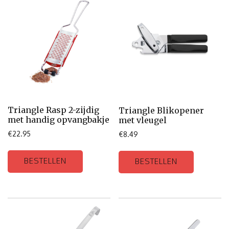
Triangle Rasp 2-zijdig
Triangle Blikopener
met handig opvangbakje
met vleugel
€
22.95
€
8.49
BESTELLEN
BESTELLEN