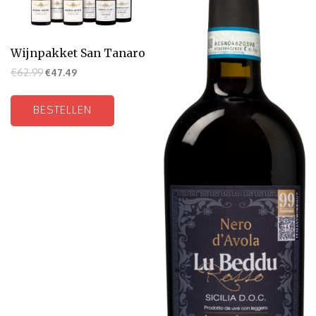
Wijnpakket San Tanaro
€
62.99
€
47.49
BESTELLEN