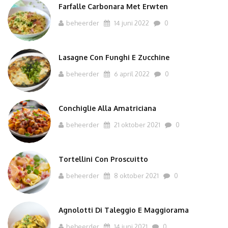
Farfalle Carbonara Met Erwten
beheerder
14 juni 2022
0
Lasagne Con Funghi E Zucchine
beheerder
6 april 2022
0
Conchiglie Alla Amatriciana
beheerder
21 oktober 2021
0
Tortellini Con Proscuitto
beheerder
8 oktober 2021
0
Agnolotti Di Taleggio E Maggiorama
beheerder
14 juni 2021
0