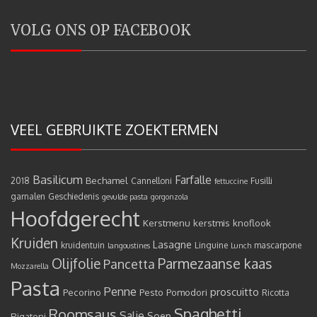
VOLG ONS OP FACEBOOK
VEEL GEBRUIKTE ZOEKTERMEN
Basilicum
Farfalle
Bechamel
2018
Cannelloni
Fusilli
fettuccine
garnalen
Geschiedenis
gevulde pasta
gorgonzola
Hoofdgerecht
Kerstmenu
kerstmis
knoflook
Kruiden
Lasagne
kruidentuin
Linguine
mascarpone
langoustines
Lunch
Olijfolie
Parmezaanse kaas
Pancetta
Mozzarella
Pasta
Penne
proscuitto
Pecorino
Pesto
Pomodori
Ricotta
Spaghetti
Roomsaus
Salie
Rigatoni
Soep