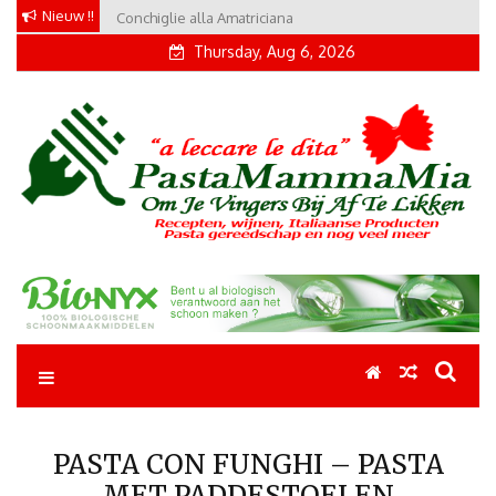
Skip
Nieuw !!
Conchiglie alla Amatriciana
to
Thursday, Aug 6, 2026
content
Pastamammamia
Pastarecepten om je vingers bij af te likken
PASTA CON FUNGHI – PASTA
MET PADDESTOELEN