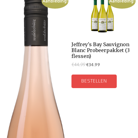
Aanbieding!
Aanbieding!
Jeffrey's Bay Sauvignon
Blanc Probeerpakket (3
flessen)
€
44.99
€
34.99
BESTELLEN