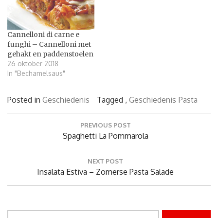
Cannelloni di carne e
funghi – Cannelloni met
gehakt en paddenstoelen
26 oktober 2018
In "Bechamelsaus"
Posted in
Geschiedenis
Tagged ,
Geschiedenis
Pasta
Bericht
PREVIOUS POST
navigatie
Previous
Spaghetti La Pommarola
Post:
NEXT POST
Next
Insalata Estiva – Zomerse Pasta Salade
Post:
Zoeken