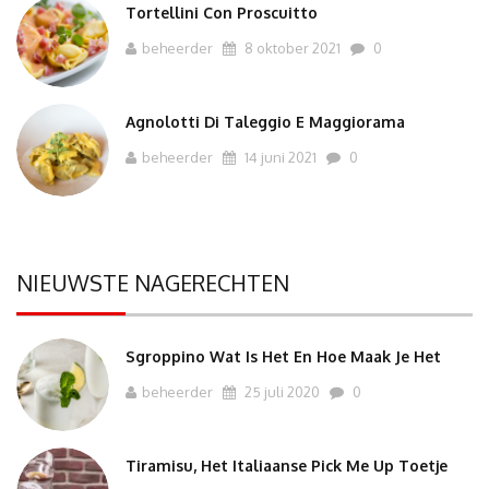
Tortellini Con Proscuitto
beheerder
8 oktober 2021
0
Agnolotti Di Taleggio E Maggiorama
beheerder
14 juni 2021
0
NIEUWSTE NAGERECHTEN
Sgroppino Wat Is Het En Hoe Maak Je Het
beheerder
25 juli 2020
0
Tiramisu, Het Italiaanse Pick Me Up Toetje