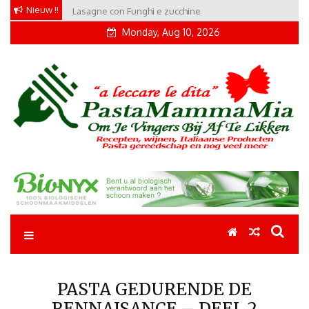
Skip
Nieuw !!
Lasagne con Funghi e zucchine
Conchiglie alla Amatriciana
to
Monday, Aug 10, 2026
content
Pastamammamia
Pastarecepten om je vingers bij af te likken
PASTA GEDURENDE DE
RENNAISANCE – DEEL 2