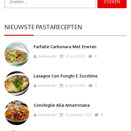
naar:
NIEUWSTE PASTARECEPTEN
Farfalle Carbonara Met Erwten
beheerder
14 juni 2022
0
Lasagne Con Funghi E Zucchine
beheerder
6 april 2022
0
Conchiglie Alla Amatriciana
beheerder
21 oktober 2021
0