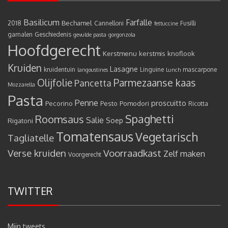
Basilicum
Farfalle
Bechamel
2018
Cannelloni
Fusilli
fettuccine
garnalen
Geschiedenis
gevulde pasta
gorgonzola
Hoofdgerecht
Kerstmenu
kerstmis
knoflook
Kruiden
Lasagne
kruidentuin
Linguine
mascarpone
langoustines
Lunch
Olijfolie
Parmezaanse kaas
Pancetta
Mozzarella
Pasta
Penne
proscuitto
Pecorino
Pesto
Pomodori
Ricotta
Spaghetti
Roomsaus
Salie
Rigatoni
Soep
Tomatensaus
Vegetarisch
Tagliatelle
Verse kruiden
Voorraadkast
Zelf maken
Voorgerecht
TWITTER
Mijn tweets