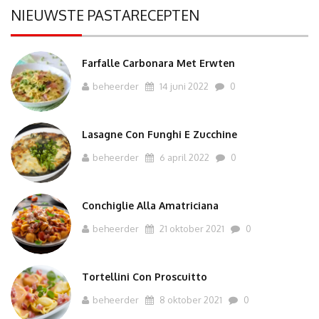
NIEUWSTE PASTARECEPTEN
Farfalle Carbonara Met Erwten
beheerder
14 juni 2022
0
Lasagne Con Funghi E Zucchine
beheerder
6 april 2022
0
Conchiglie Alla Amatriciana
beheerder
21 oktober 2021
0
Tortellini Con Proscuitto
beheerder
8 oktober 2021
0