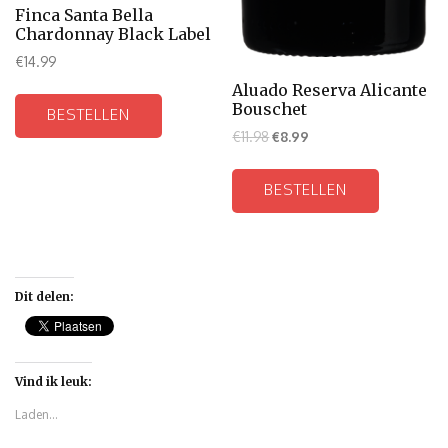
Finca Santa Bella
Chardonnay Black Label
€
14.99
Aluado Reserva Alicante
Bouschet
BESTELLEN
€
11.98
€
8.99
BESTELLEN
Dit delen:
Vind ik leuk:
Laden...