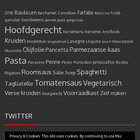
Basilicum
Farfalle
Bechamel
2018
Cannelloni
Fusilli
fettuccine
garnalen
Geschiedenis
gevulde pasta
gorgonzola
Hoofdgerecht
Kerstmenu
kerstmis
knoflook
Kruiden
Lasagne
kruidentuin
Linguine
mascarpone
langoustines
Lunch
Olijfolie
Parmezaanse kaas
Pancetta
Mozzarella
Pasta
Penne
proscuitto
Pecorino
Pesto
Pomodori
Ricotta
Spaghetti
Roomsaus
Salie
Rigatoni
Soep
Tomatensaus
Vegetarisch
Tagliatelle
Verse kruiden
Voorraadkast
Zelf maken
Voorgerecht
TWITTER
Privacy & Cookies: This site uses cookies. By continuing to use this
Mijn tweets