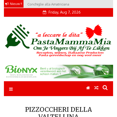
Skip
Nieuw !!
Conchiglie alla Amatriciana
to
Friday, Aug 7, 2026
content
Pastamammamia
Pastarecepten om je vingers bij af te likken
PIZZOCCHERI DELLA
VALTELLINA