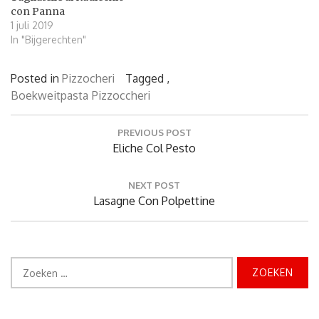
con Panna
1 juli 2019
In "Bijgerechten"
Posted in
Pizzocheri
Tagged ,
Boekweitpasta
Pizzoccheri
Bericht
PREVIOUS POST
navigatie
Previous
Eliche Col Pesto
Post:
NEXT POST
Next
Lasagne Con Polpettine
Post:
Zoeken
naar: