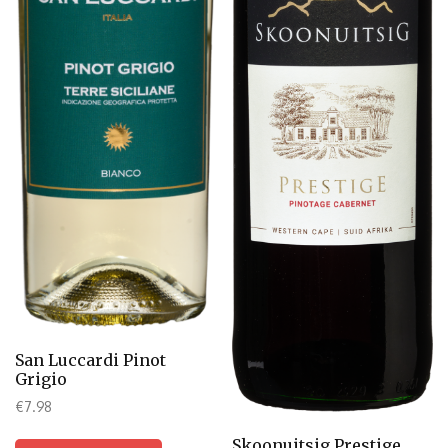
San Luccardi Pinot
Grigio
€
7.98
Skoonuitsig Prestige