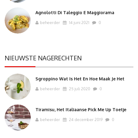
Agnolotti Di Taleggio E Maggiorama
beheerder
14 juni 2021
0
NIEUWSTE NAGERECHTEN
Sgroppino Wat Is Het En Hoe Maak Je Het
beheerder
25 juli 2020
0
Tiramisu, Het Italiaanse Pick Me Up Toetje
beheerder
24 december 2019
0