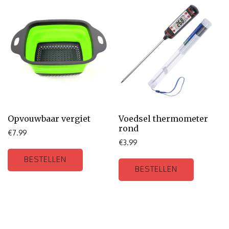
Opvouwbaar vergiet
Voedsel thermometer
rond
€
7.99
€
3.99
BESTELLEN
BESTELLEN