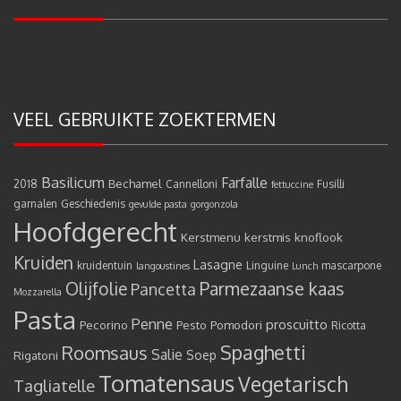
VEEL GEBRUIKTE ZOEKTERMEN
Basilicum
Farfalle
Bechamel
2018
Cannelloni
Fusilli
fettuccine
garnalen
Geschiedenis
gevulde pasta
gorgonzola
Hoofdgerecht
Kerstmenu
kerstmis
knoflook
Kruiden
Lasagne
kruidentuin
Linguine
mascarpone
langoustines
Lunch
Olijfolie
Parmezaanse kaas
Pancetta
Mozzarella
Pasta
Penne
proscuitto
Pecorino
Pesto
Pomodori
Ricotta
Spaghetti
Roomsaus
Salie
Rigatoni
Soep
Tomatensaus
Vegetarisch
Tagliatelle