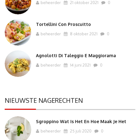
beheerder
21 oktober 2021
0
Tortellini Con Proscuitto
beheerder
8 oktober 2021
0
Agnolotti Di Taleggio E Maggiorama
beheerder
14 juni 2021
0
NIEUWSTE NAGERECHTEN
Sgroppino Wat Is Het En Hoe Maak Je Het
beheerder
25 juli 2020
0