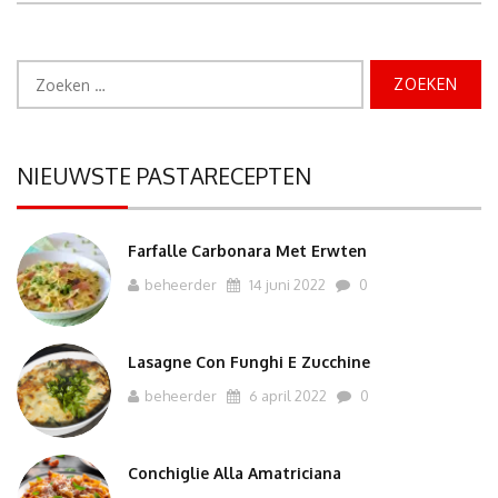
zo
prijzig
is”
Zoeken
naar:
NIEUWSTE PASTARECEPTEN
Farfalle Carbonara Met Erwten
beheerder
14 juni 2022
0
Lasagne Con Funghi E Zucchine
beheerder
6 april 2022
0
Conchiglie Alla Amatriciana