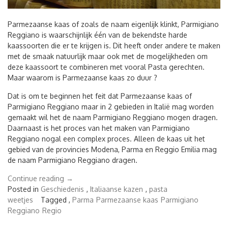
Parmezaanse kaas of zoals de naam eigenlijk klinkt, Parmigiano
Reggiano is waarschijnlijk één van de bekendste harde
kaassoorten die er te krijgen is. Dit heeft onder andere te maken
met de smaak natuurlijk maar ook met de mogelijkheden om
deze kaassoort te combineren met vooral Pasta gerechten.
Maar waarom is Parmezaanse kaas zo duur ?
Dat is om te beginnen het feit dat Parmezaanse kaas of
Parmigiano Reggiano maar in 2 gebieden in Italië mag worden
gemaakt wil het de naam Parmigiano Reggiano mogen dragen.
Daarnaast is het proces van het maken van Parmigiano
Reggiano nogal een complex proces. Alleen de kaas uit het
gebied van de provincies Modena, Parma en Reggio Emilia mag
de naam Parmigiano Reggiano dragen.
“Parmezaanse
Continue reading
→
kaas
Posted in
Geschiedenis
,
Italiaanse kazen
,
pasta
en
weetjes
Tagged ,
Parma
Parmezaanse kaas
Parmigiano
waarom
Reggiano
Regio
het