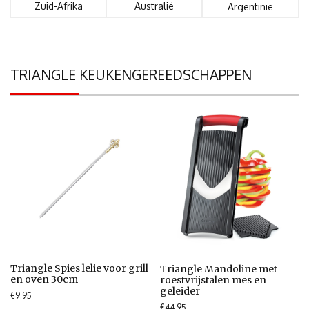
Zuid-Afrika
Australië
Argentinië
TRIANGLE KEUKENGEREEDSCHAPPEN
Triangle Spies lelie voor grill
Triangle Mandoline met
en oven 30cm
roestvrijstalen mes en
geleider
€
9.95
€
44.95