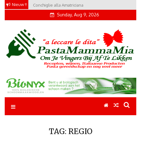
Skip
Nieuw !!
Conchiglie alla Amatriciana
to
Sunday, Aug 9, 2026
content
Pastamammamia
Pastarecepten om je vingers bij af te likken
TAG:
REGIO