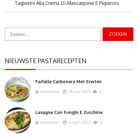
Next
Taglierini Alla Crema Di Mascarpone E Peperoni
Post:
Zoeken
naar:
NIEUWSTE PASTARECEPTEN
Farfalle Carbonara Met Erwten
beheerder
14 juni 2022
0
Lasagne Con Funghi E Zucchine
beheerder
6 april 2022
0