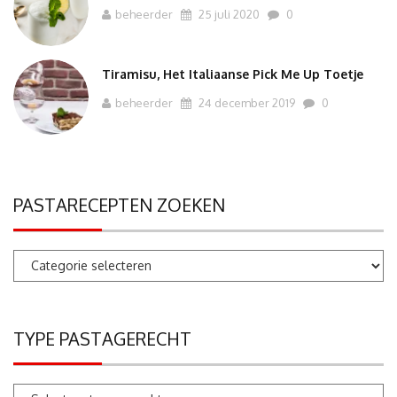
beheerder
25 juli 2020
0
Tiramisu, Het Italiaanse Pick Me Up Toetje
beheerder
24 december 2019
0
PASTARECEPTEN ZOEKEN
Pastarecepten
zoeken
TYPE PASTAGERECHT