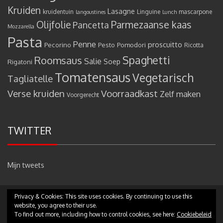
Kruiden
Lasagne
kruidentuin
Linguine
mascarpone
langoustines
Lunch
Olijfolie
Parmezaanse kaas
Pancetta
Mozzarella
Pasta
Penne
proscuitto
Pecorino
Pesto
Pomodori
Ricotta
Spaghetti
Roomsaus
Salie
Rigatoni
Soep
Tomatensaus
Vegetarisch
Tagliatelle
Verse kruiden
Voorraadkast
Zelf maken
Voorgerecht
TWITTER
Mijn tweets
Privacy & Cookies: This site uses cookies. By continuing to use this
Copyright © 2017 - Pastamammamia.nl - All rights reserved
|
Theme:
website, you agree to their use.
eMag by
eVisionThemes
To find out more, including how to control cookies, see here:
Cookiebeleid