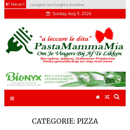
Skip
Nieuw !!
Lasagne con Funghi e zucchine
to
Sunday, Aug 9, 2026
content
Pastamammamia
Pastarecepten om je vingers bij af te likken
CATEGORIE:
PIZZA