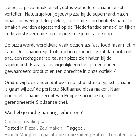
De beste pizza maak je zelf, dat is wat iedere Italiaan je zal
vertellen. Natuurlijk kun je jouw pizza bij de supermarkt halen
maar dan weet je 1 ding zeker, daar is niets authentieks aan. De
smaken worden afgestemd op de “Nederlandse smaak” en lijken
in de verste verte niet op de pizza die je in Italië koopt.
De pizza wordt wereldwijd vaak gezien als fast food maar niet in
Italië. De Italianen zijn trots op hun product. Je zal dan ook niet
snel een rechtgeaarde Italiaan pizza zien halen bij de
supermarkt. Pizza is dus eigenlijk een beetje een onder
gewaardeerd product en ten onrechte in onze optiek ;-).
Omdat wij toch vinden dat pizza naast pasta zo typisch Italiaans
is gaan wij zelf de perfecte Siciliaanse pizza maken. Naar
origineel Italiaans recept van Peppe Giacomazza, een
gerenomeerde Siciliaanse chef.
Wat heb je nodig aan ingrediënten ?
“De
Continue reading
→
beste
Posted in
Pizza
,
Zelf maken
Tagged ,
pizza
Funghi
Margherita
pasata
pizza
pizzadeeg
Salami
Tomatensaus