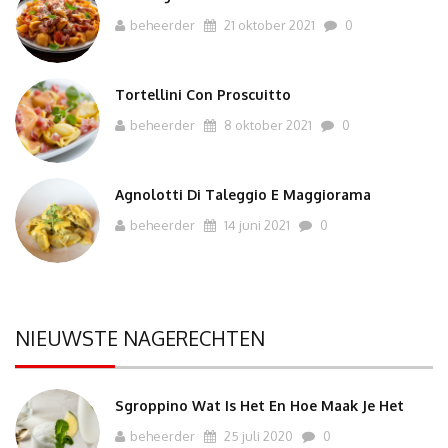
beheerder
21 oktober 2021
0
Tortellini Con Proscuitto
beheerder
8 oktober 2021
0
Agnolotti Di Taleggio E Maggiorama
beheerder
14 juni 2021
0
NIEUWSTE NAGERECHTEN
Sgroppino Wat Is Het En Hoe Maak Je Het
beheerder
25 juli 2020
0