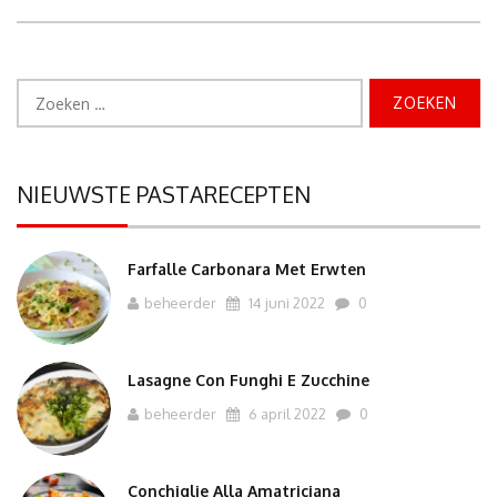
maak
je
zelf”
Zoeken
naar:
NIEUWSTE PASTARECEPTEN
Farfalle Carbonara Met Erwten
beheerder
14 juni 2022
0
Lasagne Con Funghi E Zucchine
beheerder
6 april 2022
0
Conchiglie Alla Amatriciana