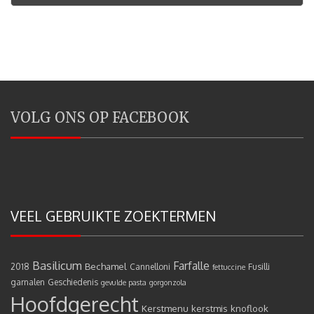
VOLG ONS OP FACEBOOK
VEEL GEBRUIKTE ZOEKTERMEN
Basilicum
Farfalle
Bechamel
2018
Cannelloni
Fusilli
fettuccine
garnalen
Geschiedenis
gevulde pasta
gorgonzola
Hoofdgerecht
Kerstmenu
kerstmis
knoflook