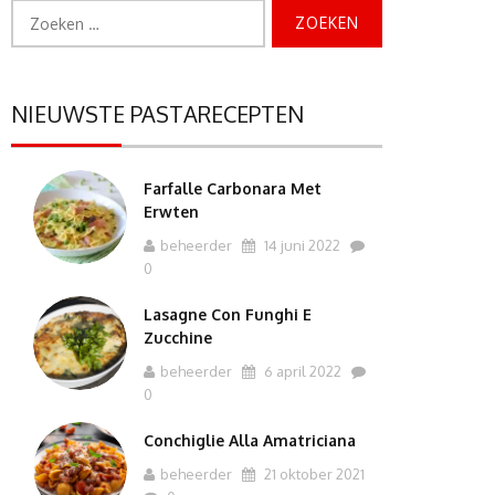
Zoeken
naar:
NIEUWSTE PASTARECEPTEN
Farfalle Carbonara Met
Erwten
beheerder
14 juni 2022
0
Lasagne Con Funghi E
Zucchine
beheerder
6 april 2022
0
Conchiglie Alla Amatriciana
beheerder
21 oktober 2021