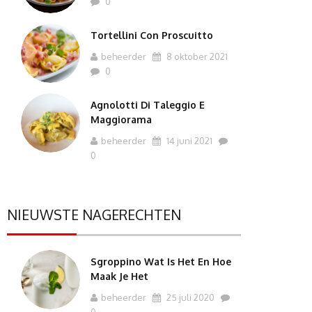
0
Tortellini Con Proscuitto
beheerder
8 oktober 2021
0
Agnolotti Di Taleggio E
Maggiorama
beheerder
14 juni 2021
0
NIEUWSTE NAGERECHTEN
Sgroppino Wat Is Het En Hoe
Maak Je Het
beheerder
25 juli 2020