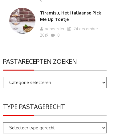
0
Tiramisu, Het Italiaanse Pick
Me Up Toetje
beheerder
24 december
2019
0
PASTARECEPTEN ZOEKEN
Pastarecepten
zoeken
TYPE PASTAGERECHT