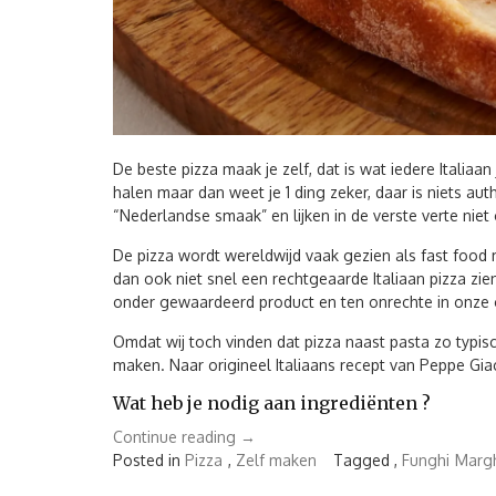
De beste pizza maak je zelf, dat is wat iedere Italiaan 
halen maar dan weet je 1 ding zeker, daar is niets 
“Nederlandse smaak” en lijken in de verste verte niet o
De pizza wordt wereldwijd vaak gezien als fast food maa
dan ook niet snel een rechtgeaarde Italiaan pizza zien
onder gewaardeerd product en ten onrechte in onze op
Omdat wij toch vinden dat pizza naast pasta zo typisch
maken. Naar origineel Italiaans recept van Peppe Gi
Wat heb je nodig aan ingrediënten ?
“De
Continue reading
→
beste
Posted in
Pizza
,
Zelf maken
Tagged ,
Funghi
Margh
pizza