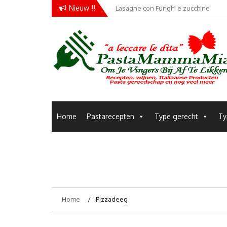
Skip
Nieuw !!
Lasagne con Funghi e zucchine
to
content
Pastamammamia
Pastarecepten om je vingers bij af te likken
Home
Pastarecepten
Type gerecht
Ty
Home
Pizzadeeg