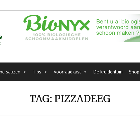
pe sauzen
Tips
Voorraadkast
De kruidentuin
Shop
TAG:
PIZZADEEG