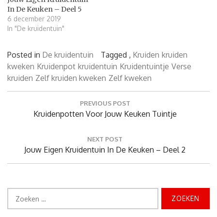
In De Keuken – Deel 5
6 december 2019
In "De kruidentuin"
Posted in
De kruidentuin
Tagged ,
Kruiden
kruiden
kweken
Kruidenpot
kruidentuin
Kruidentuintje
Verse
kruiden
Zelf kruiden kweken
Zelf kweken
Bericht
PREVIOUS POST
navigatie
Previous
Kruidenpotten Voor Jouw Keuken Tuintje
Post:
NEXT POST
Next
Jouw Eigen Kruidentuin In De Keuken – Deel 2
Post:
Zoeken
naar: