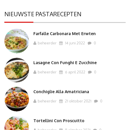
NIEUWSTE PASTARECEPTEN
Farfalle Carbonara Met Erwten
beheerder
14 juni 2022
0
Lasagne Con Funghi E Zucchine
beheerder
6 april 2022
0
Conchiglie Alla Amatriciana
beheerder
21 oktober 2021
0
Tortellini Con Proscuitto