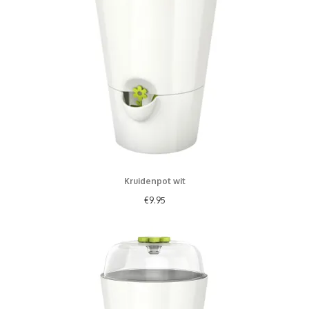
Kruidenpot wit
€
9.95