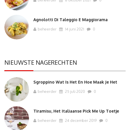
beheerder
8 oktober 2021
0
Agnolotti Di Taleggio E Maggiorama
beheerder
14 juni 2021
0
NIEUWSTE NAGERECHTEN
Sgroppino Wat Is Het En Hoe Maak Je Het
beheerder
25 juli 2020
0
Tiramisu, Het Italiaanse Pick Me Up Toetje
beheerder
24 december 2019
0