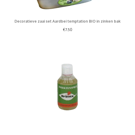
Decoratieve zaai set Aardbei temptation BIO in zinken bak
€
7.50