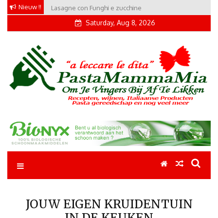
Skip
Nieuw !!
Lasagne con Funghi e zucchine
to
Saturday, Aug 8, 2026
content
Pastamammamia
Pastarecepten om je vingers bij af te likken
JOUW EIGEN KRUIDENTUIN
IN DE KEUKEN