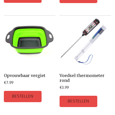
Opvouwbaar vergiet
Voedsel thermometer
rond
€
7.99
€
3.99
BESTELLEN
BESTELLEN