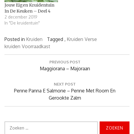
Jouw Eigen Kruidentuin
In De Keuken – Deel 4
2 december 2019
In "De kruidentuin"
Posted in
Kruiden
Tagged ,
Kruiden
Verse
kruiden
Voorraadkast
Bericht
PREVIOUS POST
navigatie
Previous
Maggiorana – Majoraan
Post:
NEXT POST
Next
Penne Panna E Salmone – Penne Met Room En
Post:
Gerookte Zalm
Zoeken
naar: