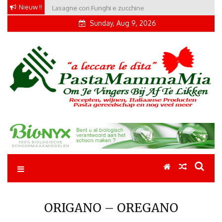
Skip
Nieuw !!
Conchiglie alla Amatriciana
to
Sunday, Aug 9, 2026
content
Pastamammamia
Pastarecepten om je vingers bij af te likken
ORIGANO – OREGANO