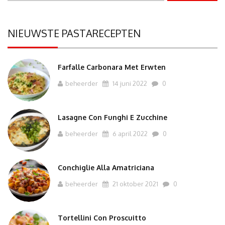
NIEUWSTE PASTARECEPTEN
Farfalle Carbonara Met Erwten
beheerder
14 juni 2022
0
Lasagne Con Funghi E Zucchine
beheerder
6 april 2022
0
Conchiglie Alla Amatriciana
beheerder
21 oktober 2021
0
Tortellini Con Proscuitto