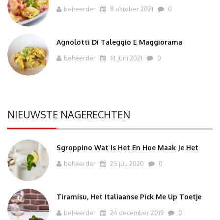
beheerder
8 oktober 2021
0
Agnolotti Di Taleggio E Maggiorama
beheerder
14 juni 2021
0
NIEUWSTE NAGERECHTEN
Sgroppino Wat Is Het En Hoe Maak Je Het
beheerder
25 juli 2020
0
Tiramisu, Het Italiaanse Pick Me Up Toetje
beheerder
24 december 2019
0