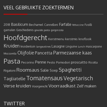
VEEL GEBRUIKTE ZOEKTERMEN
Basilicum
Farfalle
Bechamel
2018
Cannelloni
Fusilli
fettuccine
garnalen
Geschiedenis
gevulde pasta
gorgonzola
Hoofdgerecht
Kerstmenu
kerstmis
knoflook
Kruiden
Lasagne
kruidentuin
Linguine
mascarpone
langoustines
Lunch
Olijfolie
Parmezaanse kaas
Pancetta
Mozzarella
Pasta
Penne
proscuitto
Pecorino
Pesto
Pomodori
Ricotta
Spaghetti
Roomsaus
Salie
Rigatoni
Soep
Tomatensaus
Vegetarisch
Tagliatelle
Verse kruiden
Voorraadkast
Zelf maken
Voorgerecht
TWITTER