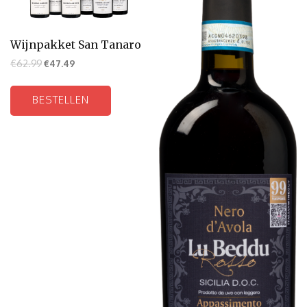
Wijnpakket San Tanaro
€
62.99
€
47.49
BESTELLEN