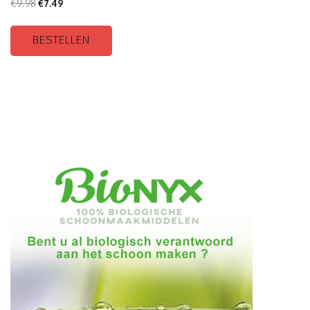
€
9.98
€
7.49
BESTELLEN