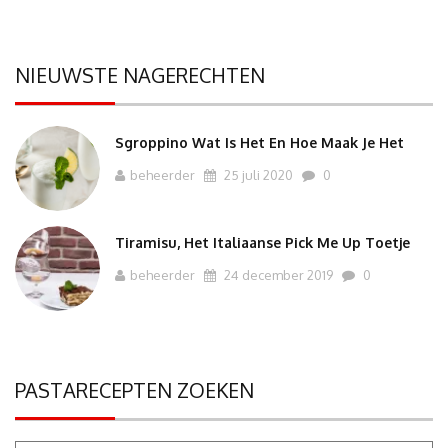
NIEUWSTE NAGERECHTEN
Sgroppino Wat Is Het En Hoe Maak Je Het
beheerder
25 juli 2020
0
Tiramisu, Het Italiaanse Pick Me Up Toetje
beheerder
24 december 2019
0
PASTARECEPTEN ZOEKEN