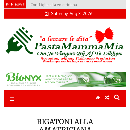
Skip
Nieuw !!
Conchiglie alla Amatriciana
to
Saturday, Aug 8, 2026
content
Pastamammamia
Pastarecepten om je vingers bij af te likken
RIGATONI ALLA
AMATRICIANA