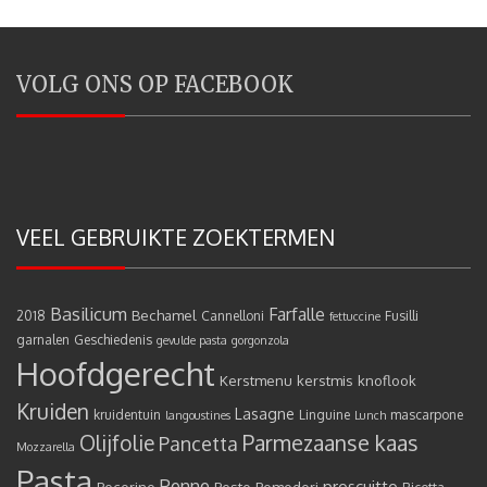
VOLG ONS OP FACEBOOK
VEEL GEBRUIKTE ZOEKTERMEN
Basilicum
Farfalle
Bechamel
2018
Cannelloni
Fusilli
fettuccine
garnalen
Geschiedenis
gevulde pasta
gorgonzola
Hoofdgerecht
Kerstmenu
kerstmis
knoflook
Kruiden
Lasagne
kruidentuin
Linguine
mascarpone
langoustines
Lunch
Olijfolie
Parmezaanse kaas
Pancetta
Mozzarella
Pasta
Penne
proscuitto
Pecorino
Pesto
Pomodori