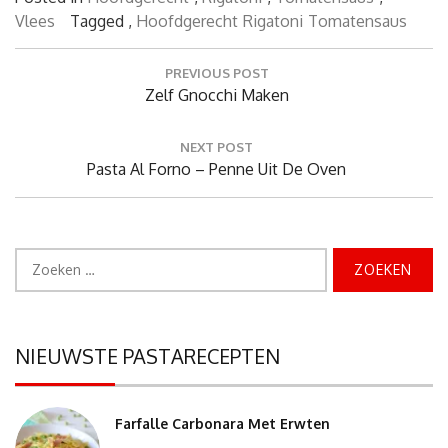
Vlees
Tagged ,
Hoofdgerecht
Rigatoni
Tomatensaus
Bericht
PREVIOUS POST
navigatie
Previous
Zelf Gnocchi Maken
Post:
NEXT POST
Next
Pasta Al Forno – Penne Uit De Oven
Post:
Zoeken
naar:
NIEUWSTE PASTARECEPTEN
Farfalle Carbonara Met Erwten