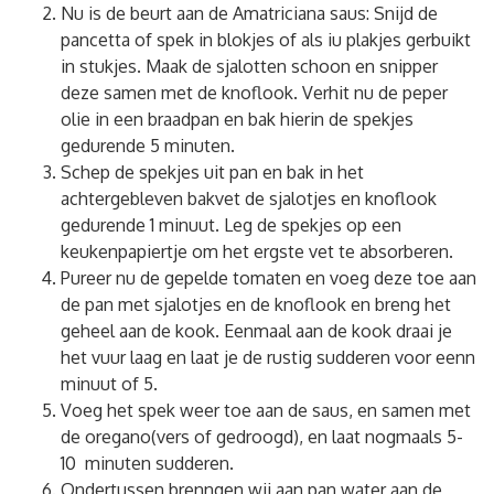
Nu is de beurt aan de Amatriciana saus: Snijd de
pancetta of spek in blokjes of als iu plakjes gerbuikt
in stukjes. Maak de sjalotten schoon en snipper
deze samen met de knoflook. Verhit nu de peper
olie in een braadpan en bak hierin de spekjes
gedurende 5 minuten.
Schep de spekjes uit pan en bak in het
achtergebleven bakvet de sjalotjes en knoflook
gedurende 1 minuut. Leg de spekjes op een
keukenpapiertje om het ergste vet te absorberen.
Pureer nu de gepelde tomaten en voeg deze toe aan
de pan met sjalotjes en de knoflook en breng het
geheel aan de kook. Eenmaal aan de kook draai je
het vuur laag en laat je de rustig sudderen voor eenn
minuut of 5.
Voeg het spek weer toe aan de saus, en samen met
de oregano(vers of gedroogd), en laat nogmaals 5-
10 minuten sudderen.
Ondertussen brenngen wij aan pan water aan de