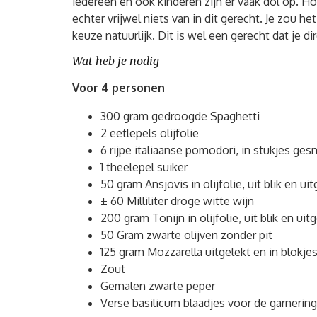
iedereen en ook kinderen zijn er vaak dol op. H
echter vrijwel niets van in dit gerecht. Je zou h
keuze natuurlijk. Dit is wel een gerecht dat je 
Wat heb je nodig
Voor 4 personen
300 gram gedroogde Spaghetti
2 eetlepels olijfolie
6 rijpe italiaanse pomodori, in stukjes ge
1 theelepel suiker
50 gram Ansjovis in olijfolie, uit blik en ui
± 60 Milliliter droge witte wijn
200 gram Tonijn in olijfolie, uit blik en uit
50 Gram zwarte olijven zonder pit
125 gram Mozzarella uitgelekt en in blokj
Zout
Gemalen zwarte peper
Verse basilicum blaadjes voor de garnering