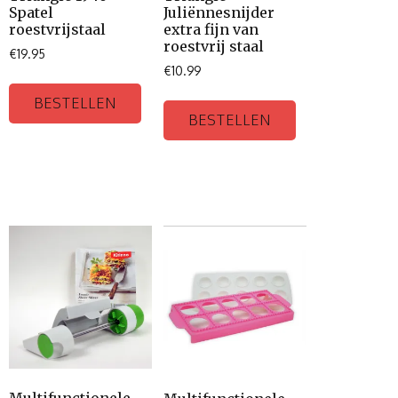
Spatel
Juliënnesnijder
roestvrijstaal
extra fijn van
roestvrij staal
€
19.95
€
10.99
BESTELLEN
BESTELLEN