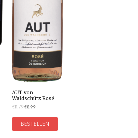
AUT von
Waldschütz Rosé
€
11.79
€
8.99
BESTELLEN