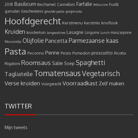
Basilicum
Farfalle
Bechamel
2018
Cannelloni
Fusilli
fettuccine
garnalen
Geschiedenis
gevulde pasta
gorgonzola
Hoofdgerecht
Kerstmenu
kerstmis
knoflook
Kruiden
Lasagne
kruidentuin
Linguine
mascarpone
langoustines
Lunch
Olijfolie
Parmezaanse kaas
Pancetta
Mozzarella
Pasta
Penne
proscuitto
Pecorino
Pesto
Pomodori
Ricotta
Spaghetti
Roomsaus
Salie
Rigatoni
Soep
Tomatensaus
Vegetarisch
Tagliatelle
Verse kruiden
Voorraadkast
Zelf maken
Voorgerecht
TWITTER
Mijn tweets