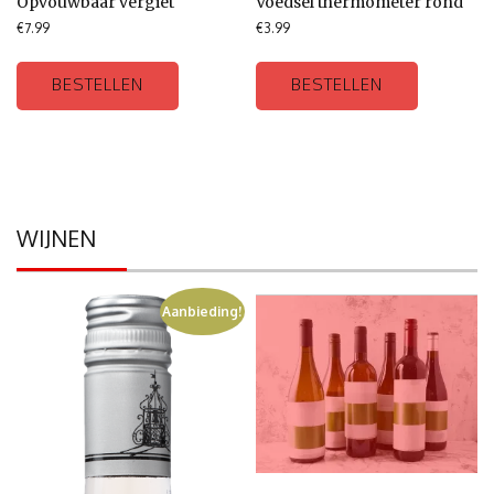
Opvouwbaar vergiet
Voedsel thermometer rond
€
7.99
€
3.99
BESTELLEN
BESTELLEN
WIJNEN
Aanbieding!