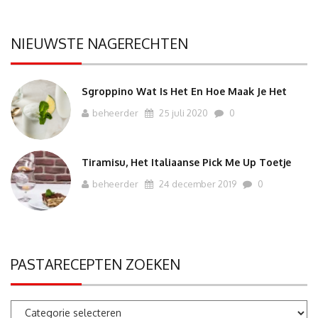
NIEUWSTE NAGERECHTEN
Sgroppino Wat Is Het En Hoe Maak Je Het
beheerder
25 juli 2020
0
Tiramisu, Het Italiaanse Pick Me Up Toetje
beheerder
24 december 2019
0
PASTARECEPTEN ZOEKEN
Pastarecepten