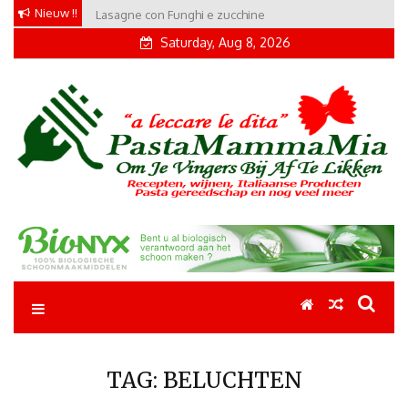
Skip
Nieuw !!
Lasagne con Funghi e zucchine
to
Saturday, Aug 8, 2026
content
Pastamammamia
Pastarecepten om je vingers bij af te likken
TAG:
BELUCHTEN