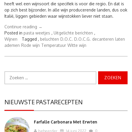
heeft wel een wijnsoort die specifiek is voor die regio. En dat is
op zich best bijzonder. In alle wijn producerende landen, dus ook
Italië, liggen gebieden waar wijnstokken liever niet staan.
“Italiaanse
Continue reading
→
wijn
Posted in
pasta weetjes
,
Uitgelichte berichten
,
op
Wijnen
Tagged ,
beluchten
D.O.C.
D.O.C.G.
decanteren
laten
de
ademen
Rode wijn
Temperatuur
Witte wijn
juiste
temperatuur
serveren”
Zoeken
naar:
NIEUWSTE PASTARECEPTEN
Farfalle Carbonara Met Erwten
beheerder
14 juni 2022
0