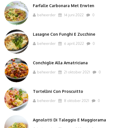
Farfalle Carbonara Met Erwten
beheerder
14 juni 2022
0
Lasagne Con Funghi E Zucchine
beheerder
6 april 2022
0
Conchiglie Alla Amatriciana
beheerder
21 oktober 2021
0
Tortellini Con Proscuitto
beheerder
8 oktober 2021
0
Agnolotti Di Taleggio E Maggiorama