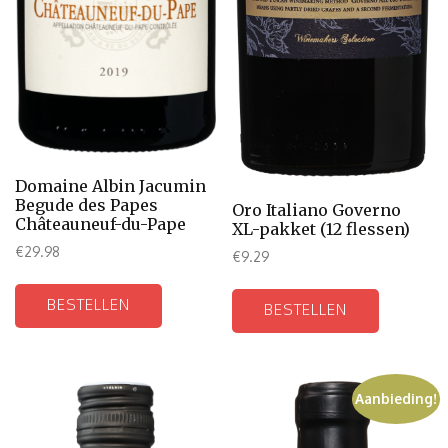
Domaine Albin Jacumin
Begude des Papes
Oro Italiano Governo
Châteauneuf-du-Pape
XL-pakket (12 flessen)
€
29.98
€
9.29
BESTELLEN
BESTELLEN
Aanbieding!