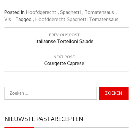
Posted in
Hoofdgerecht
,
Spaghetti
,
Tomatensaus
,
Vis
Tagged ,
Hoofdgerecht
Spaghetti
Tomatensaus
Bericht
PREVIOUS POST
navigatie
Previous
Italiaanse Tortelloni Salade
Post:
NEXT POST
Next
Courgette Caprese
Post:
Zoeken
naar:
NIEUWSTE PASTARECEPTEN