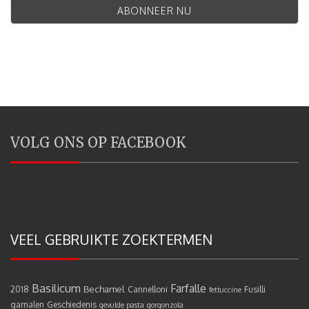
VOLG ONS OP FACEBOOK
VEEL GEBRUIKTE ZOEKTERMEN
Basilicum
Farfalle
Bechamel
2018
Cannelloni
Fusilli
fettuccine
garnalen
Geschiedenis
gevulde pasta
gorgonzola