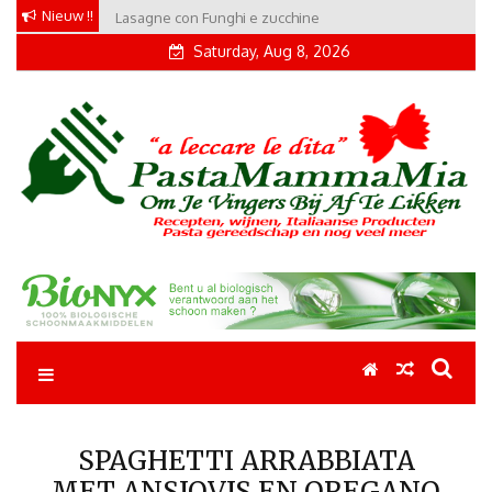
Skip
Nieuw !!
Lasagne con Funghi e zucchine
to
Saturday, Aug 8, 2026
content
Pastamammamia
Pastarecepten om je vingers bij af te likken
SPAGHETTI ARRABBIATA
MET ANSJOVIS EN OREGANO