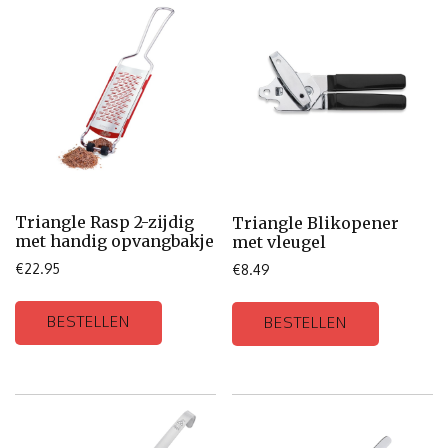
Triangle Rasp 2-zijdig
Triangle Blikopener
met handig opvangbakje
met vleugel
€
22.95
€
8.49
BESTELLEN
BESTELLEN