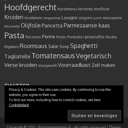
Hoofdgerecht
Kerstmenu
kerstmis
knoflook
Kruiden
Lasagne
kruidentuin
Linguine
mascarpone
langoustines
Lunch
Olijfolie
Parmezaanse kaas
Pancetta
Mozzarella
Pasta
Penne
proscuitto
Pecorino
Pesto
Pomodori
Ricotta
Spaghetti
Roomsaus
Salie
Rigatoni
Soep
Tomatensaus
Vegetarisch
Tagliatelle
Verse kruiden
Voorraadkast
Zelf maken
Voorgerecht
TWITTER
Privacy & Cookies: This site uses cookies. By continuing to use this
website, you agree to their use.
To find out more, including how to control cookies, see here:
Cookiebeleid
Mijn tweets
Copyright © 2017 - Pastamammamia.nl - All rights reserved
|
Theme: