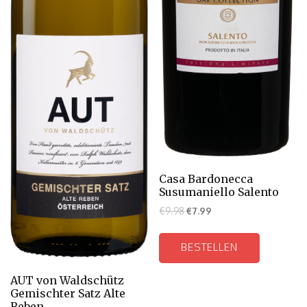
Casa Bardonecca
Susumaniello Salento
€
9.98
€
7.99
BESTELLEN
AUT von Waldschütz
Gemischter Satz Alte
Reben