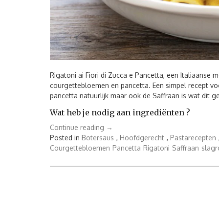
Rigatoni ai Fiori di Zucca e Pancetta, een Italiaanse
courgettebloemen en pancetta. Een simpel recept voor
pancetta natuurlijk maar ook de Saffraan is wat dit g
Wat heb je nodig aan ingrediënten ?
“Rigatoni
Continue reading
→
ai
Posted in
Botersaus
,
Hoofdgerecht
,
Pastarecepten
Fiori
Courgettebloemen
Pancetta
Rigatoni
Saffraan
slag
di
Zucca
e
Pancetta”