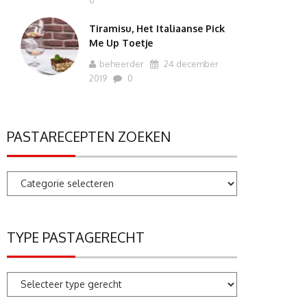
0
Tiramisu, Het Italiaanse Pick
Me Up Toetje
beheerder
24 december
2019
0
PASTARECEPTEN ZOEKEN
Pastarecepten
zoeken
TYPE PASTAGERECHT