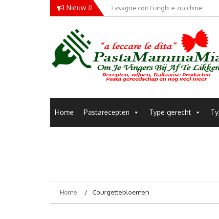
Skip
Nieuw !!
Lasagne con Funghi e zucchine
to
content
Pastamammamia
Pastarecepten om je vingers bij af te likken
Home
Pastarecepten
Type gerecht
Ty
Home
Courgettebloemen