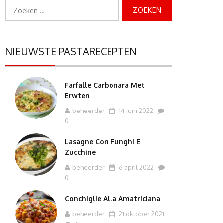
Zoeken
naar:
NIEUWSTE PASTARECEPTEN
Farfalle Carbonara Met
Erwten
beheerder
14 juni 2022
0
Lasagne Con Funghi E
Zucchine
beheerder
6 april 2022
0
Conchiglie Alla Amatriciana
beheerder
21 oktober 2021