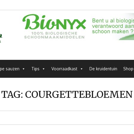
pe sauzen
Tips
Voorraadkast
De kruidentuin
Shop
TAG:
COURGETTEBLOEMEN