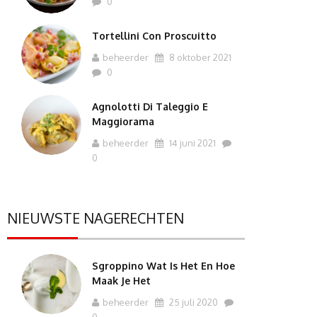
0
Tortellini Con Proscuitto
beheerder
8 oktober 2021
0
Agnolotti Di Taleggio E
Maggiorama
beheerder
14 juni 2021
0
NIEUWSTE NAGERECHTEN
Sgroppino Wat Is Het En Hoe
Maak Je Het
beheerder
25 juli 2020