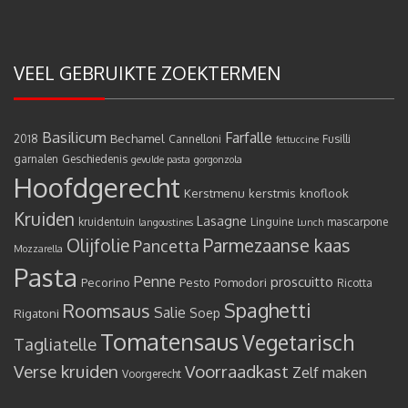
VEEL GEBRUIKTE ZOEKTERMEN
Basilicum
Farfalle
Bechamel
2018
Cannelloni
Fusilli
fettuccine
garnalen
Geschiedenis
gevulde pasta
gorgonzola
Hoofdgerecht
Kerstmenu
kerstmis
knoflook
Kruiden
Lasagne
kruidentuin
Linguine
mascarpone
langoustines
Lunch
Olijfolie
Parmezaanse kaas
Pancetta
Mozzarella
Pasta
Penne
proscuitto
Pecorino
Pesto
Pomodori
Ricotta
Spaghetti
Roomsaus
Salie
Rigatoni
Soep
Tomatensaus
Vegetarisch
Tagliatelle
Verse kruiden
Voorraadkast
Zelf maken
Voorgerecht