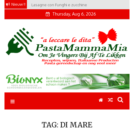
Skip
Nieuw !!
Lasagne con Funghi e zucchine
to
Thursday, Aug 6, 2026
content
Pastamammamia
Pastarecepten om je vingers bij af te likken
TAG:
DI MARE