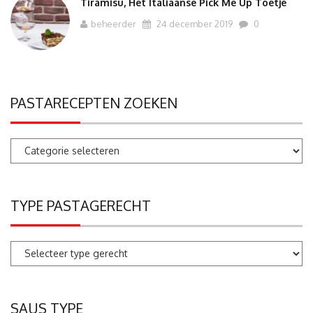
Tiramisu, Het Italiaanse Pick Me Up Toetje
beheerder
24 december 2019
0
PASTARECEPTEN ZOEKEN
Pastarecepten
zoeken
TYPE PASTAGERECHT
SAUS TYPE