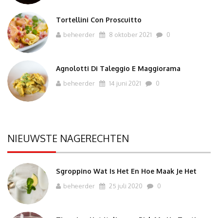
Tortellini Con Proscuitto
beheerder
8 oktober 2021
0
Agnolotti Di Taleggio E Maggiorama
beheerder
14 juni 2021
0
NIEUWSTE NAGERECHTEN
Sgroppino Wat Is Het En Hoe Maak Je Het
beheerder
25 juli 2020
0