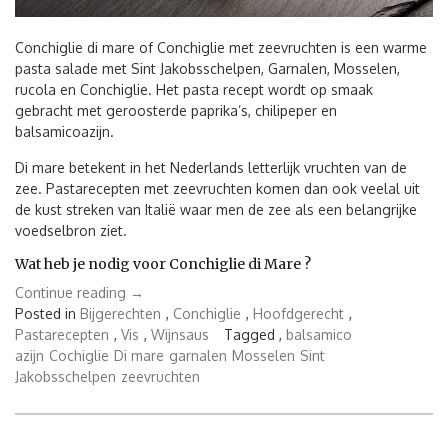
Conchiglie di mare of Conchiglie met zeevruchten is een warme
pasta salade met Sint Jakobsschelpen, Garnalen, Mosselen,
rucola en Conchiglie. Het pasta recept wordt op smaak
gebracht met geroosterde paprika’s, chilipeper en
balsamicoazijn.
Di mare betekent in het Nederlands letterlijk vruchten van de
zee. Pastarecepten met zeevruchten komen dan ook veelal uit
de kust streken van Italië waar men de zee als een belangrijke
voedselbron ziet.
Wat heb je nodig voor Conchiglie di Mare ?
“Conchiglie
Continue reading
→
di
Posted in
Bijgerechten
,
Conchiglie
,
Hoofdgerecht
,
mare
Pastarecepten
,
Vis
,
Wijnsaus
Tagged ,
balsamico
of
azijn
Cochiglie
Di mare
garnalen
Mosselen
Sint
Conchiglie
Jakobsschelpen
zeevruchten
met
zeevruchten”