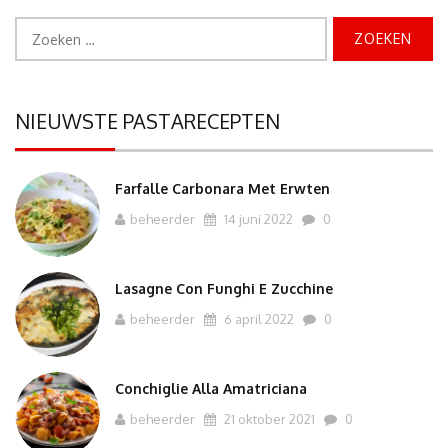
Zoeken
naar:
NIEUWSTE PASTARECEPTEN
Farfalle Carbonara Met Erwten
beheerder
14 juni 2022
0
Lasagne Con Funghi E Zucchine
beheerder
6 april 2022
0
Conchiglie Alla Amatriciana
beheerder
21 oktober 2021
0