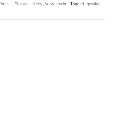
Tordelli
,
Toscane
,
Vlees
,
Voorgerecht
Tagged ,
gevulde