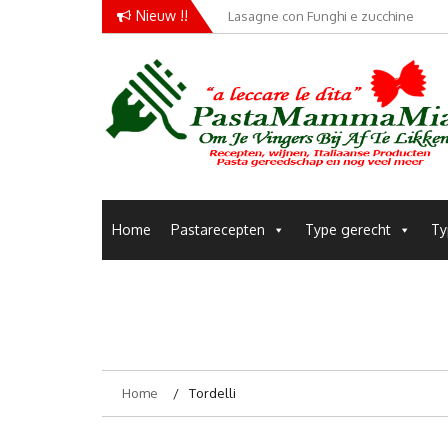
Skip
Nieuw !!
Lasagne con Funghi e zucchine
to
content
Pastamammamia
Pastarecepten om je vingers bij af te likken
Home
Pastarecepten
Type gerecht
Ty
Home
Tordelli