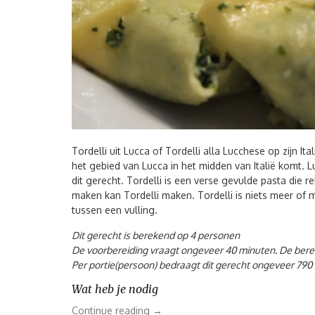
Tordelli uit Lucca of Tordelli alla Lucchese op zijn I
het gebied van Lucca in het midden van Italië komt. L
dit gerecht. Tordelli is een verse gevulde pasta die r
maken kan Tordelli maken. Tordelli is niets meer of 
tussen een vulling.
Dit gerecht is berekend op 4 personen
De voorbereiding vraagt ongeveer 40 minuten. De bereid
Per portie(persoon) bedraagt dit gerecht ongeveer 790 
Wat heb je nodig
“Tordelli
Continue reading
→