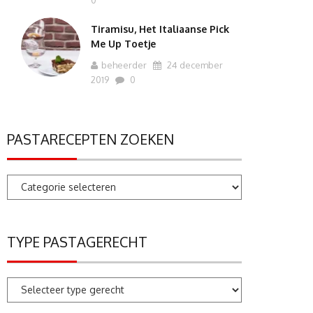
0
Tiramisu, Het Italiaanse Pick
Me Up Toetje
beheerder
24 december
2019
0
PASTARECEPTEN ZOEKEN
Pastarecepten
zoeken
TYPE PASTAGERECHT