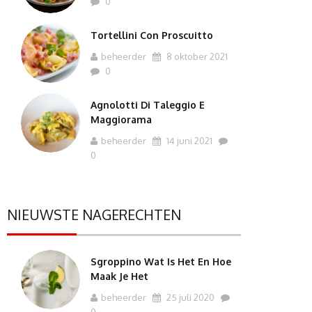
0
Tortellini Con Proscuitto
beheerder
8 oktober 2021
0
Agnolotti Di Taleggio E
Maggiorama
beheerder
14 juni 2021
0
NIEUWSTE NAGERECHTEN
Sgroppino Wat Is Het En Hoe
Maak Je Het
beheerder
25 juli 2020