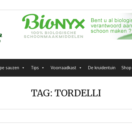
pe sauzen
Tips
Voorraadkast
De kruidentuin
Shop
TAG:
TORDELLI