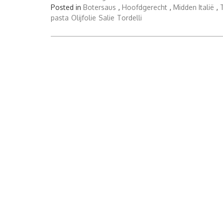
uit
Posted in
Botersaus
,
Hoofdgerecht
,
Midden Italië
,
Lucca
pasta
Olijfolie
Salie
Tordelli
–
Tordelli
alla
Lucchese”