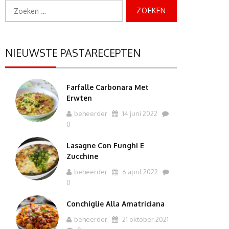
Zoeken
naar:
NIEUWSTE PASTARECEPTEN
Farfalle Carbonara Met
Erwten
beheerder
14 juni 2022
0
Lasagne Con Funghi E
Zucchine
beheerder
6 april 2022
0
Conchiglie Alla Amatriciana
beheerder
21 oktober 2021