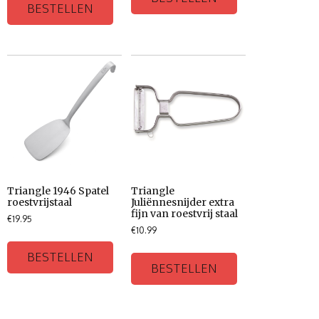
BESTELLEN
Triangle 1946 Spatel
Triangle
roestvrijstaal
Juliënnesnijder extra
fijn van roestvrij staal
€
19.95
€
10.99
BESTELLEN
BESTELLEN